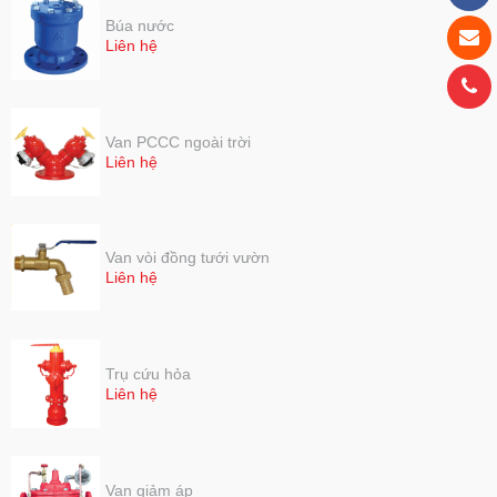
Búa nước
Liên hệ
Van PCCC ngoài trời
Liên hệ
Van vòi đồng tưới vườn
Liên hệ
Trụ cứu hỏa
Liên hệ
Van giảm áp