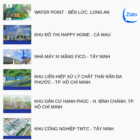
WATER POINT - BẾN LỨC, LONG AN
KHU ĐÔ THỊ HAPPY HOME - CÀ MAU
NHÀ MÁY XI MĂNG FICO - TÂY NINH
KHU LIÊN HIỆP XỬ LÝ CHẤT THẢI RẮN ĐA
PHƯỚC - TP. HỒ CHÍ MINH
KHU DÂN CƯ HẠNH PHÚC - H. BÌNH CHÁNH, TP.
HỒ CHÍ MINH
KHU CÔNG NGHIỆP TMTC - TÂY NINH