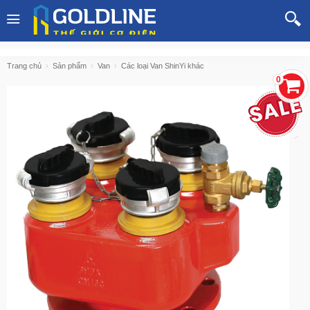
Trang chủ
Sản phẩm
Van
Các loại Van ShinYi khác
0